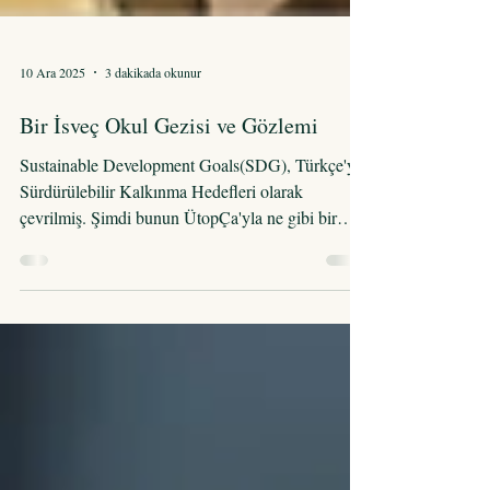
10 Ara 2025
3 dakikada okunur
Bir İsveç Okul Gezisi ve Gözlemi
Sustainable Development Goals(SDG), Türkçe'ye
Sürdürülebilir Kalkınma Hedefleri olarak
çevrilmiş. Şimdi bunun ÜtopÇa'yla ne gibi bir
alakası mı var? Söyleyeyim; bu hedeflerin seninle,
benimle, yaşadığın toprakla, içtiğin suyla, temas
ettiğin her insanla ilişkisi var. Ayrıca İzlenÇe
bölümündeki ayın videosu ve KitapÇa
bölümündeki ayın kitabıyla da öyle. 2015 yılında,
193 dünya lideri kafa kafaya verip demişler ki
"Dünyanın çivisi çıktı çıkacak, birşey yapmalıyız.