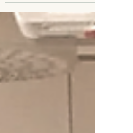
olağan akışında devam ediyordu. Sarılmak,
tokalaşmak, dokunmak, el kol şakaları, kısacası
mesafe tanımayan ne varsa eğitiminin bir
parçasıydı. Birlikte eğlenip öğreniyorduk işte,
keşfediyorduk her yeni günü. Sonra bir haber
geldi; bir hastalık sarmış dünyayı. Salgınmış, tası
tarağı toplayıp uzaklaşmalıymışız. Nasıl uzak
kalınırdı ki? U