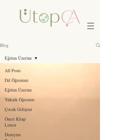
Blog
Eğitim Üzerine
All Posts
Dil Öğrenimi
Eğitim Üzerine
Yüksek Öğrenim
Çocuk Gelişimi
Öneri Kitap
Listesi
Deneyim