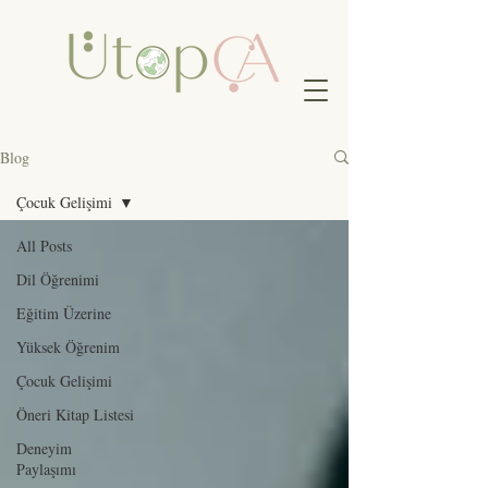
Blog
Çocuk Gelişimi
All Posts
Dil Öğrenimi
Eğitim Üzerine
Yüksek Öğrenim
Çocuk Gelişimi
Öneri Kitap Listesi
Deneyim
Paylaşımı