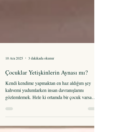
10 Ara 2025
3 dakikada okunur
Çocuklar Yetişkinlerin Aynası mı?
Kendi kendime yapmaktan en haz aldığım şey
kahvemi yudumlarken insan davranışlarını
gözlemlemek. Hele ki ortamda bir çocuk varsa
değmeyin keyfime. Davranışlarının arkasındaki
nedeni keşfetmek, ihtiyacını o söylemeden
sezebilmek, bir sonraki adımı tahmin edebilmek ya