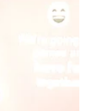
da asla bir sonuca varamayıp sonucunu hayretle
izlemek -ikinci kısmı çok daha fazla yaşadığımı ve
bundan çok daha fazla haz aldığımı itiraf
etmeliyim sanırım bu noktada-. Bir yetişkinle ya da
akranlarıyla kurdukla